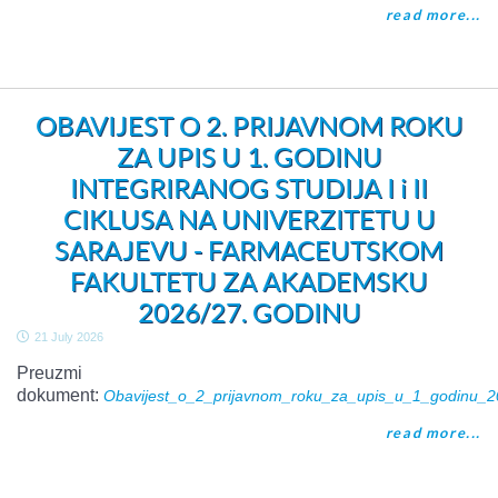
read more...
OBAVIJEST O 2. PRIJAVNOM ROKU
ZA UPIS U 1. GODINU
INTEGRIRANOG STUDIJA I i II
CIKLUSA NA UNIVERZITETU U
SARAJEVU - FARMACEUTSKOM
FAKULTETU ZA AKADEMSKU
2026/27. GODINU
21 July 2026
Preuzmi
dokument:
Obavijest_o_2_prijavnom_roku_za_upis_u_1_godinu_2
read more...