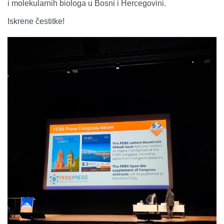
i molekularnih biologa u Bosni i Hercegovini.
Iskrene čestitke!