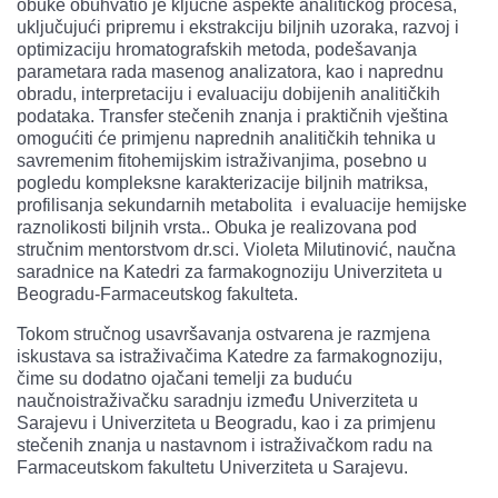
obuke obuhvatio je ključne aspekte analitičkog procesa,
uključujući pripremu i ekstrakciju biljnih uzoraka, razvoj i
optimizaciju hromatografskih metoda, podešavanja
parametara rada masenog analizatora, kao i naprednu
obradu, interpretaciju i evaluaciju dobijenih analitičkih
podataka. Transfer stečenih znanja i praktičnih vještina
omogućiti će primjenu naprednih analitičkih tehnika u
savremenim fitohemijskim istraživanjima, posebno u
pogledu kompleksne karakterizacije biljnih matriksa,
profilisanja sekundarnih metabolita i evaluacije hemijske
raznolikosti biljnih vrsta.. Obuka je realizovana pod
stručnim mentorstvom dr.sci. Violeta Milutinović, naučna
saradnice na Katedri za farmakognoziju Univerziteta u
Beogradu-Farmaceutskog fakulteta.
Tokom stručnog usavršavanja ostvarena je razmjena
iskustava sa istraživačima Katedre za farmakognoziju,
čime su dodatno ojačani temelji za buduću
naučnoistraživačku saradnju između Univerziteta u
Sarajevu i Univerziteta u Beogradu, kao i za primjenu
stečenih znanja u nastavnom i istraživačkom radu na
Farmaceutskom fakultetu Univerziteta u Sarajevu.