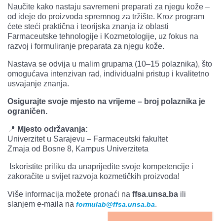
Naučite kako nastaju savremeni preparati za njegu kože –
od ideje do proizvoda spremnog za tržište. Kroz program
ćete steći praktična i teorijska znanja iz oblasti
Farmaceutske tehnologije i Kozmetologije, uz fokus na
razvoj i formuliranje preparata za njegu kože.
Nastava se odvija u malim grupama (10–15 polaznika), što
omogućava intenzivan rad, individualni pristup i kvalitetno
usvajanje znanja.
Osigurajte svoje mjesto na vrijeme – broj polaznika je
ograničen.
📍
Mjesto održavanja:
Univerzitet u Sarajevu – Farmaceutski fakultet
Zmaja od Bosne 8, Kampus Univerziteta
Iskoristite priliku da unaprijedite svoje kompetencije i
zakoračite u svijet razvoja kozmetičkih proizvoda!
Više informacija možete pronaći na
ffsa.unsa.ba
ili
slanjem e-maila na
.
formulab@ffsa.unsa.ba