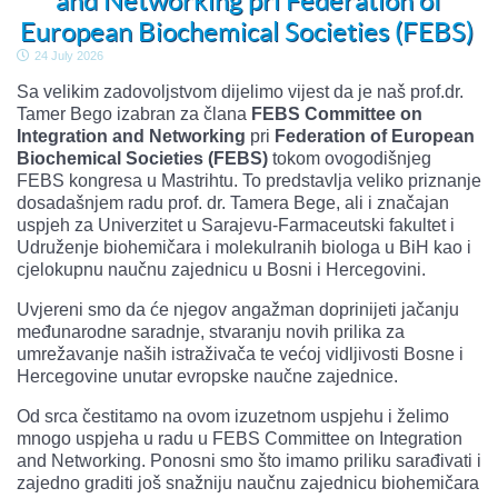
and Networking pri Federation of
European Biochemical Societies (FEBS)
24 July 2026
Sa velikim zadovoljstvom dijelimo vijest da je naš prof.dr.
Tamer Bego izabran za člana
FEBS Committee on
Integration and Networking
pri
Federation of European
Biochemical Societies (FEBS)
tokom ovogodišnjeg
FEBS kongresa u Mastrihtu. To predstavlja veliko priznanje
dosadašnjem radu prof. dr. Tamera Bege, ali i značajan
uspjeh za Univerzitet u Sarajevu-Farmaceutski fakultet i
Udruženje biohemičara i molekulranih biologa u BiH kao i
cjelokupnu naučnu zajednicu u Bosni i Hercegovini.
Uvjereni smo da će njegov angažman doprinijeti jačanju
međunarodne saradnje, stvaranju novih prilika za
umrežavanje naših istraživača te većoj vidljivosti Bosne i
Hercegovine unutar evropske naučne zajednice.
Od srca čestitamo na ovom izuzetnom uspjehu i želimo
mnogo uspjeha u radu u FEBS Committee on Integration
and Networking. Ponosni smo što imamo priliku sarađivati i
zajedno graditi još snažniju naučnu zajednicu biohemičara