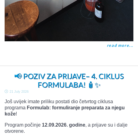
read more...
📢 POZIV ZA PRIJAVE– 4. CIKLUS
FORMULABA! 🧴✨
21 July 2026
Još uvijek imate priliku postati dio četvrtog ciklusa
programa
Formulab: formuliranje preparata za njegu
kože
!
Program počinje
12.09.2026. godine
, a prijave su i dalje
otvorene.