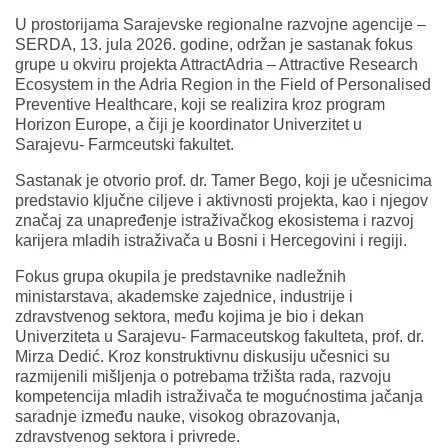
U prostorijama Sarajevske regionalne razvojne agencije –
SERDA, 13. jula 2026. godine, održan je sastanak fokus
grupe u okviru projekta AttractAdria – Attractive Research
Ecosystem in the Adria Region in the Field of Personalised
Preventive Healthcare, koji se realizira kroz program
Horizon Europe, a čiji je koordinator Univerzitet u
Sarajevu- Farmceutski fakultet.
Sastanak je otvorio prof. dr. Tamer Bego, koji je učesnicima
predstavio ključne ciljeve i aktivnosti projekta, kao i njegov
značaj za unapređenje istraživačkog ekosistema i razvoj
karijera mladih istraživača u Bosni i Hercegovini i regiji.
Fokus grupa okupila je predstavnike nadležnih
ministarstava, akademske zajednice, industrije i
zdravstvenog sektora, među kojima je bio i dekan
Univerziteta u Sarajevu- Farmaceutskog fakulteta, prof. dr.
Mirza Dedić. Kroz konstruktivnu diskusiju učesnici su
razmijenili mišljenja o potrebama tržišta rada, razvoju
kompetencija mladih istraživača te mogućnostima jačanja
saradnje između nauke, visokog obrazovanja,
zdravstvenog sektora i privrede.