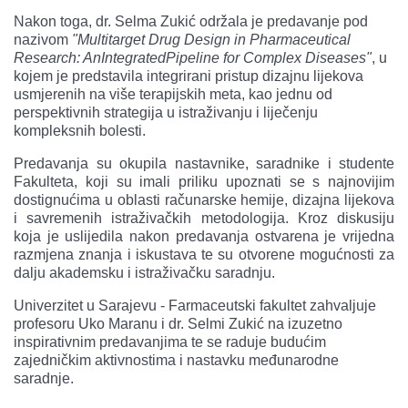
Nakon toga, dr. Selma Zukić održala je predavanje pod
nazivom
"Multitarget Drug Design in Pharmaceutical
Research: AnIntegrated
Pipeline for Complex Diseases"
, u
kojem je predstavila integrirani pristup dizajnu lijekova
usmjerenih na više terapijskih meta, kao jednu od
perspektivnih strategija u istraživanju i liječenju
kompleksnih bolesti.
Predavanja su okupila nastavnike, saradnike i studente
Fakulteta, koji su imali priliku upoznati se s najnovijim
dostignućima u oblasti računarske hemije, dizajna lijekova
i savremenih istraživačkih metodologija. Kroz diskusiju
koja je uslijedila nakon predavanja ostvarena je vrijedna
razmjena znanja i iskustava te su otvorene mogućnosti za
dalju akademsku i istraživačku saradnju.
Univerzitet u Sarajevu - Farmaceutski fakultet zahvaljuje
profesoru Uko Maranu i dr. Selmi Zukić na izuzetno
inspirativnim predavanjima te se raduje budućim
zajedničkim aktivnostima i nastavku međunarodne
saradnje.