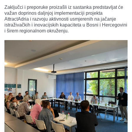
Zaključci i preporuke proizašli iz sastanka predstavljat će
važan doprinos daljnjoj implementaciji projekta
AttractAdria i razvoju aktivnosti usmjerenih na jačanje
istraživačkih i inovacijskih kapaciteta u Bosni i Hercegovini
i širem regionalnom okruženju.