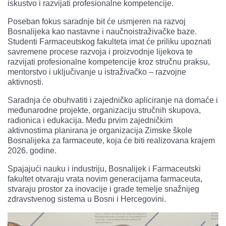
iskustvo i razvijati profesionalne kompetencije.
Poseban fokus saradnje bit će usmjeren na razvoj
Bosnalijeka kao nastavne i naučnoistraživačke baze.
Studenti Farmaceutskog fakulteta imat će priliku upoznati
savremene procese razvoja i proizvodnje lijekova te
razvijati profesionalne kompetencije kroz stručnu praksu,
mentorstvo i uključivanje u istraživačko – razvojne
aktivnosti.
Saradnja će obuhvatiti i zajedničko apliciranje na domaće i
međunarodne projekte, organizaciju stručnih skupova,
radionica i edukacija. Među prvim zajedničkim
aktivnostima planirana je organizacija Zimske škole
Bosnalijeka za farmaceute, koja će biti realizovana krajem
2026. godine.
Spajajući nauku i industriju, Bosnalijek i Farmaceutski
fakultet otvaraju vrata novim generacijama farmaceuta,
stvaraju prostor za inovacije i grade temelje snažnijeg
zdravstvenog sistema u Bosni i Hercegovini.