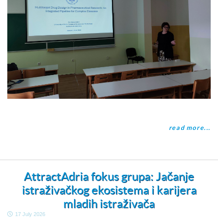
read more...
AttractAdria fokus grupa: Jačanje
istraživačkog ekosistema i karijera
mladih istraživača
17 July 2026