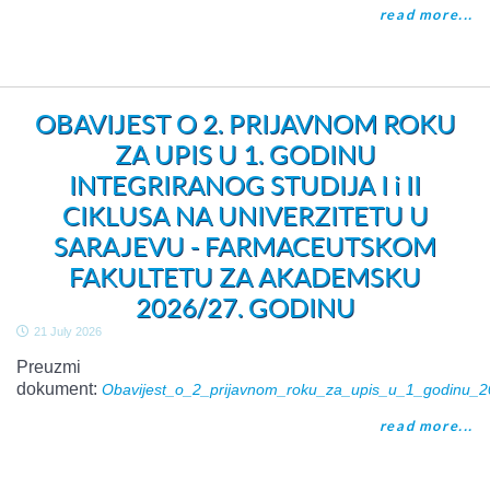
read more...
OBAVIJEST O 2. PRIJAVNOM ROKU
ZA UPIS U 1. GODINU
INTEGRIRANOG STUDIJA I i II
CIKLUSA NA UNIVERZITETU U
SARAJEVU - FARMACEUTSKOM
FAKULTETU ZA AKADEMSKU
2026/27. GODINU
21 July 2026
Preuzmi
dokument:
Obavijest_o_2_prijavnom_roku_za_upis_u_1_godinu_2
read more...