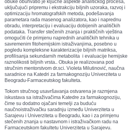
obuke obuhvatio je ključne aspekte analitičkog procesa,
uključujući pripremu i ekstrakciju biljnih uzoraka, razvoj i
optimizaciju hromatografskih metoda, podešavanja
parametara rada masenog analizatora, kao i naprednu
obradu, interpretaciju i evaluaciju dobijenih analitičkih
podataka. Transfer stečenih znanja i praktičnih vještina
omogućiti će primjenu naprednih analitičkih tehnika u
savremenim fitohemijskim istraživanjima, posebno u
pogledu kompleksne karakterizacije biljnih matriksa,
profilisanja sekundarnih metabolita i evaluacije hemijske
raznolikosti biljnih vrsta.. Obuka je realizovana pod
stručnim mentorstvom dr.sci. Violeta Milutinović, naučna
saradnice na Katedri za farmakognoziju Univerziteta u
Beogradu-Farmaceutskog fakulteta.
Tokom stručnog usavršavanja ostvarena je razmjena
iskustava sa istraživačima Katedre za farmakognoziju,
čime su dodatno ojačani temelji za buduću
naučnoistraživačku saradnju između Univerziteta u
Sarajevu i Univerziteta u Beogradu, kao i za primjenu
stečenih znanja u nastavnom i istraživačkom radu na
Farmaceutskom fakultetu Univerziteta u Sarajevu.