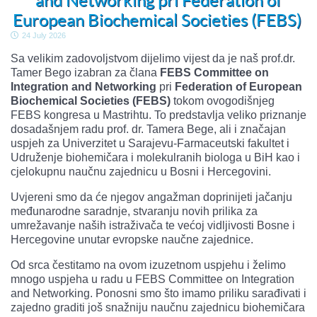
and Networking pri Federation of
European Biochemical Societies (FEBS)
24 July 2026
Sa velikim zadovoljstvom dijelimo vijest da je naš prof.dr.
Tamer Bego izabran za člana
FEBS Committee on
Integration and Networking
pri
Federation of European
Biochemical Societies (FEBS)
tokom ovogodišnjeg
FEBS kongresa u Mastrihtu. To predstavlja veliko priznanje
dosadašnjem radu prof. dr. Tamera Bege, ali i značajan
uspjeh za Univerzitet u Sarajevu-Farmaceutski fakultet i
Udruženje biohemičara i molekulranih biologa u BiH kao i
cjelokupnu naučnu zajednicu u Bosni i Hercegovini.
Uvjereni smo da će njegov angažman doprinijeti jačanju
međunarodne saradnje, stvaranju novih prilika za
umrežavanje naših istraživača te većoj vidljivosti Bosne i
Hercegovine unutar evropske naučne zajednice.
Od srca čestitamo na ovom izuzetnom uspjehu i želimo
mnogo uspjeha u radu u FEBS Committee on Integration
and Networking. Ponosni smo što imamo priliku sarađivati i
zajedno graditi još snažniju naučnu zajednicu biohemičara