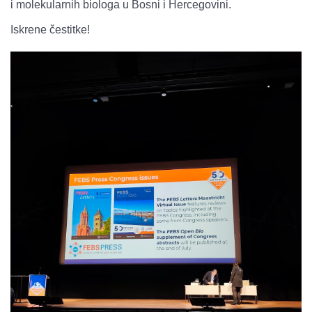
i molekularnih biologa u Bosni i Hercegovini.
Iskrene čestitke!