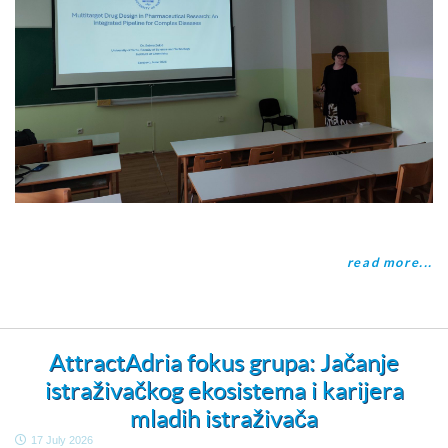
read more...
AttractAdria fokus grupa: Jačanje
istraživačkog ekosistema i karijera
mladih istraživača
17 July 2026