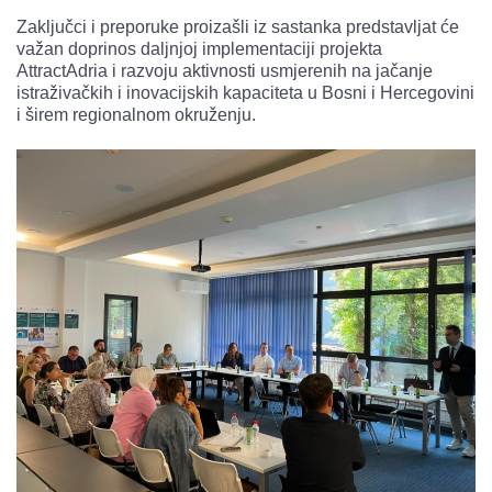
Zaključci i preporuke proizašli iz sastanka predstavljat će
važan doprinos daljnjoj implementaciji projekta
AttractAdria i razvoju aktivnosti usmjerenih na jačanje
istraživačkih i inovacijskih kapaciteta u Bosni i Hercegovini
i širem regionalnom okruženju.