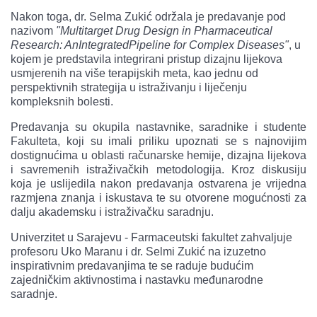
Nakon toga, dr. Selma Zukić održala je predavanje pod
nazivom
"Multitarget Drug Design in Pharmaceutical
Research: AnIntegrated
Pipeline for Complex Diseases"
, u
kojem je predstavila integrirani pristup dizajnu lijekova
usmjerenih na više terapijskih meta, kao jednu od
perspektivnih strategija u istraživanju i liječenju
kompleksnih bolesti.
Predavanja su okupila nastavnike, saradnike i studente
Fakulteta, koji su imali priliku upoznati se s najnovijim
dostignućima u oblasti računarske hemije, dizajna lijekova
i savremenih istraživačkih metodologija. Kroz diskusiju
koja je uslijedila nakon predavanja ostvarena je vrijedna
razmjena znanja i iskustava te su otvorene mogućnosti za
dalju akademsku i istraživačku saradnju.
Univerzitet u Sarajevu - Farmaceutski fakultet zahvaljuje
profesoru Uko Maranu i dr. Selmi Zukić na izuzetno
inspirativnim predavanjima te se raduje budućim
zajedničkim aktivnostima i nastavku međunarodne
saradnje.