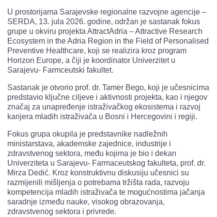
U prostorijama Sarajevske regionalne razvojne agencije –
SERDA, 13. jula 2026. godine, održan je sastanak fokus
grupe u okviru projekta AttractAdria – Attractive Research
Ecosystem in the Adria Region in the Field of Personalised
Preventive Healthcare, koji se realizira kroz program
Horizon Europe, a čiji je koordinator Univerzitet u
Sarajevu- Farmceutski fakultet.
Sastanak je otvorio prof. dr. Tamer Bego, koji je učesnicima
predstavio ključne ciljeve i aktivnosti projekta, kao i njegov
značaj za unapređenje istraživačkog ekosistema i razvoj
karijera mladih istraživača u Bosni i Hercegovini i regiji.
Fokus grupa okupila je predstavnike nadležnih
ministarstava, akademske zajednice, industrije i
zdravstvenog sektora, među kojima je bio i dekan
Univerziteta u Sarajevu- Farmaceutskog fakulteta, prof. dr.
Mirza Dedić. Kroz konstruktivnu diskusiju učesnici su
razmijenili mišljenja o potrebama tržišta rada, razvoju
kompetencija mladih istraživača te mogućnostima jačanja
saradnje između nauke, visokog obrazovanja,
zdravstvenog sektora i privrede.