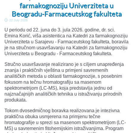
farmakognoziju Univerziteta u
Beogradu-Farmaceutskog fakulteta
22 July 2026
U periodu od 22. juna do 3. jula 2026. godine, dr. sci.
Emina Korić, viša asistentica na Katedri za farmakognoziju
Univerziteta u Sarajevu - Farmaceutskog fakulteta, boravila
je na stručnom usavršavanju na Katedri za farmakognoziju
Univerziteta u Beogradu - Farmaceutskog fakulteta.
Stručno usavršavanje realizirano je s ciljem unapređenja
znanja i praktičnih vještina u primjeni savremenih
analitičkih metoda u oblasti farmakognozije, s posebnim
fokusom na tečnu hromatografiju sa masenom
spektrometrijom (LC-MS), koja predstavlja jednu od
najznačajnijih analitičkih tehnika u istraživanju prirodnih
produkata.
Tokom dvosedmičnog boravka realizovana je intezivna
praktična obuka usmjerena na primjenu tečne
hromatografije u sprezi sa masenom spektrometrijom (LC-
MS) u savremenim fitohemijskim istraživanjima. Program