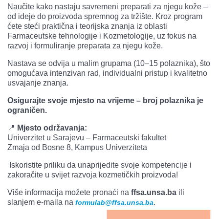
Naučite kako nastaju savremeni preparati za njegu kože –
od ideje do proizvoda spremnog za tržište. Kroz program
ćete steći praktična i teorijska znanja iz oblasti
Farmaceutske tehnologije i Kozmetologije, uz fokus na
razvoj i formuliranje preparata za njegu kože.
Nastava se odvija u malim grupama (10–15 polaznika), što
omogućava intenzivan rad, individualni pristup i kvalitetno
usvajanje znanja.
Osigurajte svoje mjesto na vrijeme – broj polaznika je
ograničen.
📍
Mjesto održavanja:
Univerzitet u Sarajevu – Farmaceutski fakultet
Zmaja od Bosne 8, Kampus Univerziteta
Iskoristite priliku da unaprijedite svoje kompetencije i
zakoračite u svijet razvoja kozmetičkih proizvoda!
Više informacija možete pronaći na
ffsa.unsa.ba
ili
slanjem e-maila na
.
formulab@ffsa.unsa.ba