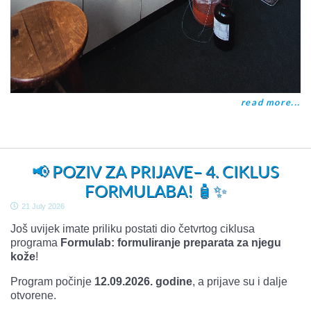
read more...
📢 POZIV ZA PRIJAVE– 4. CIKLUS
FORMULABA! 🧴✨
21 July 2026
Još uvijek imate priliku postati dio četvrtog ciklusa
programa
Formulab: formuliranje preparata za njegu
kože
!
Program počinje
12.09.2026. godine
, a prijave su i dalje
otvorene.