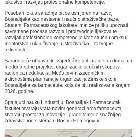
iskustvo i razvijati profesionalne kompetencije.
Poseban fokus saradnje bit će usmjeren na razvoj
Bosnalijeka kao nastavne i naučnoistraživačke baze.
Studenti Farmaceutskog fakulteta imat će priliku upoznati
savremene procese razvoja i proizvodnje lijekova te
razvijati profesionalne kompetencije kroz stručnu praksu,
mentorstvo i uključivanje u istraživačko – razvojne
aktivnosti.
Saradnja će obuhvatiti i zajedničko apliciranje na domaće i
međunarodne projekte, organizaciju stručnih skupova,
radionica i edukacija. Među prvim zajedničkim
aktivnostima planirana je organizacija Zimske škole
Bosnalijeka za farmaceute, koja će biti realizovana krajem
2026. godine.
Spajajući nauku i industriju, Bosnalijek i Farmaceutski
fakultet otvaraju vrata novim generacijama farmaceuta,
stvaraju prostor za inovacije i grade temelje snažnijeg
zdravstvenog sistema u Bosni i Hercegovini.