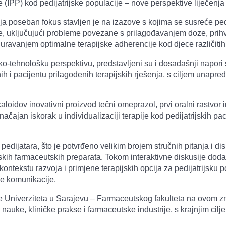
(IPP) kod pedijatrijske populacije – nove perspektive liječenja 
 poseban fokus stavljen je na izazove s kojima se susreće pedija
 uključujući probleme povezane s prilagođavanjem doze, prihva
guravanjem optimalne terapijske adherencije kod djece različitih
o-tehnološku perspektivu, predstavljeni su i dosadašnji napori 
ih i pacijentu prilagođenih terapijskih rješenja, s ciljem unapređ
loidov inovativni proizvod tečni omeprazol, prvi oralni rastvor i
ajan iskorak u individualizaciji terapije kod pedijatrijskih paci
pedijatara, što je potvrđeno velikim brojem stručnih pitanja i d
ijskih farmaceutskih preparata. Tokom interaktivne diskusije dod
ntekstu razvoja i primjene terapijskih opcija za pedijatrijsku p
ne komunikacije.
ce Univerziteta u Sarajevu – Farmaceutskog fakulteta na ovom 
uke, kliničke prakse i farmaceutske industrije, s krajnjim cilj