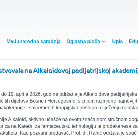
Međunarodna saradnja
Oglasna ploča
Upis
Edu
stvovala na Alkaloidovoj pedijatrijskoj akademij
 do 19. aprila 2026. godine održana je Alkaloidova pedijatrijska
ličitih dijelova Bosne i Hercegovine, s ciljem razmjene najnoviji
makoterapije i savremenih terapijskih pristupa u liječenju najmla
je Alkaloid, aktivno učešće na ovom značajnom stručnom događa
rica na Katedri za farmaceutsku tehnologiju te prodekanesa za
kulteta. Kao pozvani predavač, Prof. dr. Rahić održala je stru