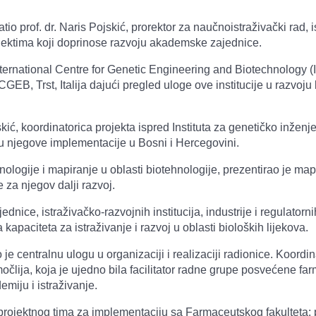
io prof. dr. Naris Pojskić, prorektor za naučnoistraživački rad, 
rojektima koji doprinose razvoju akademske zajednice.
ternational Centre for Genetic Engineering and Biotechnology (
ICGEB, Trst, Italija dajući pregled uloge ove institucije u razvo
ić, koordinatorica projekta ispred Instituta za genetičko inženjer
ju njegove implementacije u Bosni i Hercegovini.
nologije i mapiranje u oblasti biotehnologije, prezentirao je ma
za njegov dalji razvoj.
ice, istraživačko-razvojnih institucija, industrije i regulatorni
a kapaciteta za istraživanje i razvoj u oblasti bioloških lijekova.
je centralnu ulogu u organizaciji i realizaciji radionice. Koordi
člija, koja je ujedno bila facilitator radne grupe posvećene farm
emiju i istraživanje.
projektnog tima za implementaciju sa Farmaceutskog fakulteta: pr