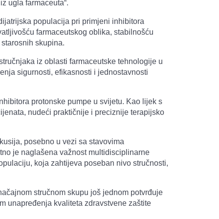
iz ugla farmaceuta“.
trijska populacija pri primjeni inhibitora
tljivošću farmaceutskog oblika, stabilnošću
 starosnih skupina.
stručnjaka iz oblasti farmaceutske tehnologije u
enja sigurnosti, efikasnosti i jednostavnosti
nhibitora protonske pumpe u svijetu. Kao lijek s
jenata, nudeći praktičnije i preciznije terapijsko
iskusija, posebno u vezi sa stavovima
atno je naglašena važnost multidisciplinarne
opulaciju, koja zahtijeva poseban nivo stručnosti,
značajnom stručnom skupu još jednom potvrđuje
em unapređenja kvaliteta zdravstvene zaštite