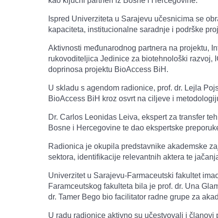
kao ključni partneri iz Bosne i Hercegovine.
Ispred Univerziteta u Sarajevu učesnicima se obrat
kapaciteta, institucionalne saradnje i podrške p
Aktivnosti međunarodnog partnera na projektu, In
rukovoditeljica Jedinice za biotehnološki razvoj, 
doprinosa projektu BioAccess BiH.
U skladu s agendom radionice, prof. dr. Lejla Pojsk
BioAccess BiH kroz osvrt na ciljeve i metodologi
Dr. Carlos Leonidas Leiva, ekspert za transfer teh
Bosne i Hercegovine te dao ekspertske preporuke 
Radionica je okupila predstavnike akademske zajedn
sektora, identifikacije relevantnih aktera te jačanj
Univerzitet u Sarajevu-Farmaceutski fakultet imao 
Faramceutskog fakulteta bila je prof. dr. Una Glamo
dr. Tamer Bego bio facilitator radne grupe za akad
U radu radionice aktivno su učestvovali i članovi 