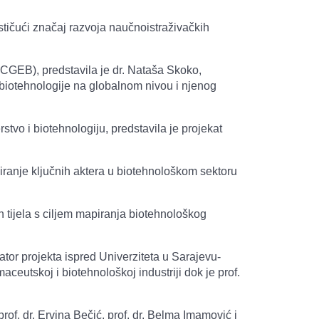
ističući značaj razvoja naučnoistraživačkih
ICGEB), predstavila je dr. Nataša Skoko,
ju biotehnologije na globalnom nivou i njenog
stvo i biotehnologiju, predstavila je projekat
piranje ključnih aktera u biotehnološkom sektoru
h tijela s ciljem mapiranja biotehnološkog
nator projekta ispred Univerziteta u Sarajevu-
aceutskoj i biotehnološkoj industriji dok je prof.
of. dr. Ervina Bečić, prof. dr. Belma Imamović i