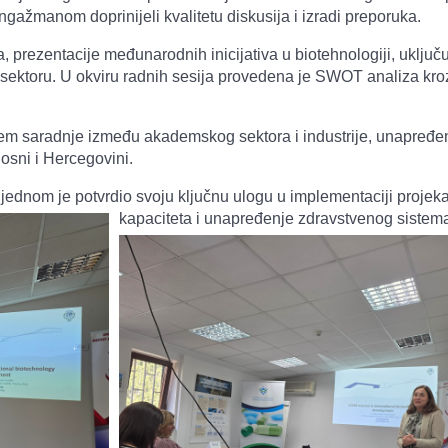
ngažmanom doprinijeli kvalitetu diskusija i izradi preporuka.
prezentacije međunarodnih inicijativa u biotehnologiji, uključuj
 sektoru. U okviru radnih sesija provedena je SWOT analiza kroz t
njem saradnje između akademskog sektora i industrije, unapređe
Bosni i Hercegovini.
 jednom je potvrdio svoju ključnu ulogu u implementaciji projek
kapaciteta i unapređenje zdravstvenog sistema