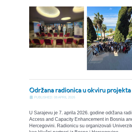
Održana radionica u okviru projekt
PUBLISHED: 08 APRIL 2026
U Sarajevu je 7. aprila 2026. godine održana rad
Access and Capacity Enhancement in Bosnia and He
Hercegovini. Radionicu su organizovali Univerzite