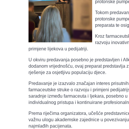
protonske pumpe 
Tokom predavanja
protonske pumpe,
preparata te osi
Kroz farmaceutsk
razvoju inovativn
primjene lijekova u pedijatriji.
U okviru predavanja posebno je predstavljen i Alka
dodanom vrijednošću, ovaj preparat predstavlja znač
rješenje za osjetljivu populaciju djece.
Predavanje je izazvalo značajan interes prisutnih 
farmaceutske struke o razvoju i primjeni pedijatr
saradnje između farmaceuta i ljekara, posebno u ko
individualnog pristupa i kontinuirane profesional
Prema riječima organizatora, učešće predstavni
važnu ulogu akademske zajednice u povezivanju na
najmlađih pacijenata.