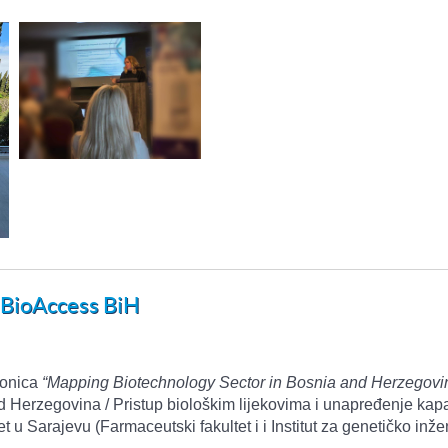
a BioAccess BiH
ionica
“Mapping Biotechnology Sector in Bosnia and Herzegovi
rzegovina / Pristup biološkim lijekovima i unapređenje kapacit
t u Sarajevu (Farmaceutski fakultet i i Institut za genetičko in