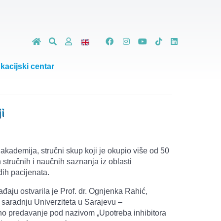
kacijski centar
i
 akademija, stručni skup koji je okupio više od 50
h stručnih i naučnih saznanja iz oblasti
đih pacijenata.
ju ostvarila je Prof. dr. Ognjenka Rahić,
 saradnju Univerziteta u Sarajevu –
čno predavanje pod nazivom „Upotreba inhibitora