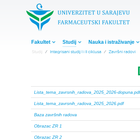
Fakultet
Studij
Nauka i istraživanje
Studij
Integrisani studij I i II ciklusa
Završni radovi
Lista_tema_zavrsnih_radova_2025_2026-dopuna.pd
Lista_tema_zavrsnih_radova_2025_2026.pdf
Baza završnih radova
Obrazac ZR 1
Obrazac ZR 2