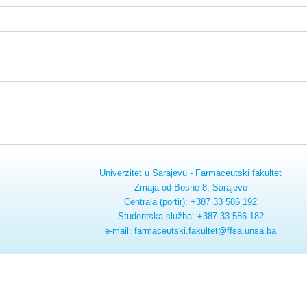
Univerzitet u Sarajevu - Farmaceutski fakultet
Zmaja od Bosne 8, Sarajevo
Centrala (portir): +387 33 586 192
Studentska služba: +387 33 586 182
e-mail: farmaceutski.fakultet@ffsa.unsa.ba