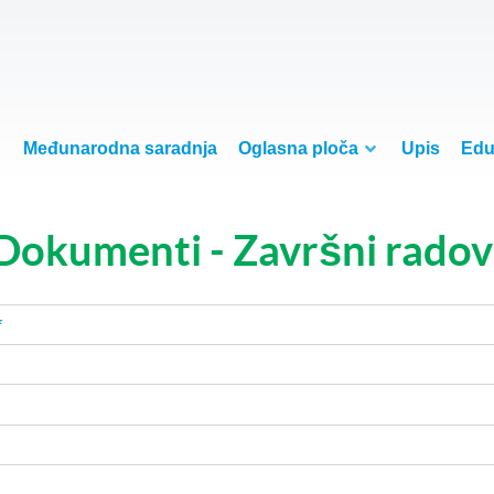
Međunarodna saradnja
Oglasna ploča
Upis
Edu
Dokumenti - Završni radov
f