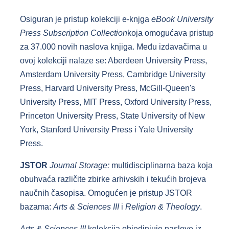
Osiguran je pristup kolekciji e-knjga
eBook University
Press Subscription Collection
koja omogućava pristup
za 37.000 novih naslova knjiga. Među izdavačima u
ovoj kolekciji nalaze se: Aberdeen University Press,
Amsterdam University Press, Cambridge University
Press, Harvard University Press, McGill-Queen's
University Press, MIT Press, Oxford University Press,
Princeton University Press, State University of New
York, Stanford University Press i Yale University
Press.
JSTOR
Journal Storage:
multidisciplinarna baza koja
obuhvaća različite zbirke arhivskih i tekućih brojeva
naučnih časopisa. Omogućen je pristup JSTOR
bazama:
Arts & Sciences III
i
Religion & Theology
.
Arts & Sciences III
kolekcija objedinjuje naslove iz