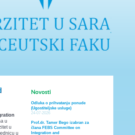
d
Novosti
Odluka o prihvatanju ponude
(Ugostiteljske usluge)
24-07-2026
ration
a u
Prof.dr. Tamer Bego izabran za
itet u
člana FEBS Committee on
jednicu u
Integration and