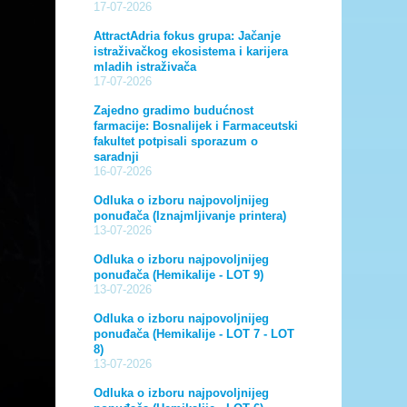
17-07-2026
AttractAdria fokus grupa: Jačanje
istraživačkog ekosistema i karijera
mladih istraživača
17-07-2026
Zajedno gradimo budućnost
farmacije: Bosnalijek i Farmaceutski
fakultet potpisali sporazum o
saradnji
16-07-2026
Odluka o izboru najpovoljnijeg
ponuđača (Iznajmljivanje printera)
13-07-2026
Odluka o izboru najpovoljnijeg
ponuđača (Hemikalije - LOT 9)
13-07-2026
Odluka o izboru najpovoljnijeg
ponuđača (Hemikalije - LOT 7 - LOT
8)
13-07-2026
Odluka o izboru najpovoljnijeg