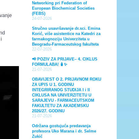
Networking pri Federation of
European Biochemical Societies
(FEBS)
avanje
24-07-2026
Stručno usavršavanje dr.sci. Emina
and
Korić, više asistentice na Katedri za
i
farmakognoziju Univerziteta u
Beogradu-Farmaceutskog fakulteta
22-07-2026
📢 POZIV ZA PRIJAVE– 4. CIKLUS
FORMULABA! 🧴✨
21-07-2026
OBAVIJEST O 2. PRIJAVNOM ROKU
ZA UPIS U 1. GODINU
INTEGRIRANOG STUDIJA I i II
CIKLUSA NA UNIVERZITETU U
SARAJEVU - FARMACEUTSKOM
FAKULTETU ZA AKADEMSKU
2026/27. GODINU
21-07-2026
Održana gostujuća predavanja
profesora Uko Marana i dr. Selme
Zukić