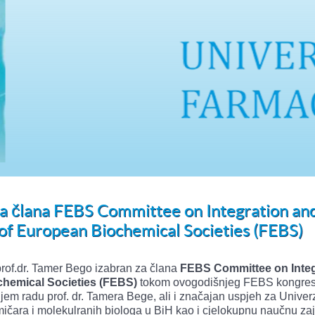
za člana FEBS Committee on Integration an
of European Biochemical Societies (FEBS)
 prof.dr. Tamer Bego izabran za člana
FEBS Committee on Integ
chemical Societies (FEBS)
tokom ovogodišnjeg FEBS kongres
jem radu prof. dr. Tamera Bege, ali i značajan uspjeh za Univerz
ičara i molekulranih biologa u BiH kao i cjelokupnu naučnu za