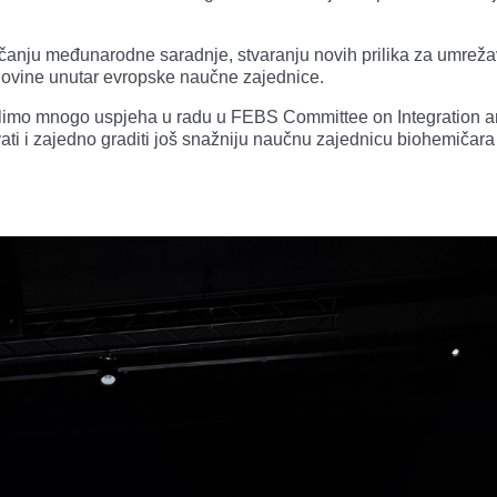
čanju međunarodne saradnje, stvaranju novih prilika za umrež
cegovine unutar evropske naučne zajednice.
elimo mnogo uspjeha u radu u FEBS Committee on Integration 
ti i zajedno graditi još snažniju naučnu zajednicu biohemičara 