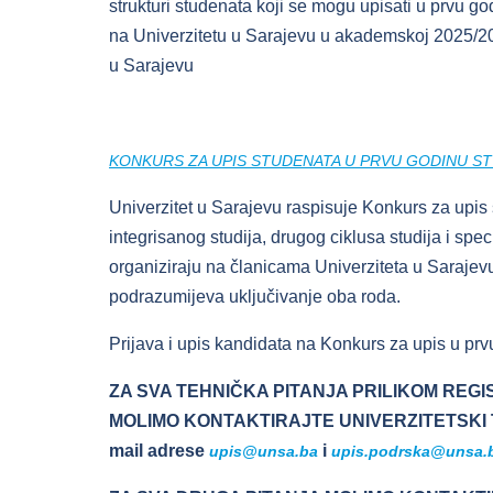
strukturi studenata koji se mogu upisati u prvu god
na Univerzitetu u Sarajevu u akademskoj 2025/202
u Sarajevu
KONKURS ZA UPIS STUDENATA U PRVU GODINU STU
Univerzitet u Sarajevu raspisuje Konkurs za upis 
integrisanog studija, drugog ciklusa studija i spe
organiziraju na članicama Univerziteta u Saraje
podrazumijeva uključivanje oba roda.
Prijava i upis kandidata na Konkurs za upis u pr
ZA SVA TEHNIČKA PITANJA PRILIKOM REG
MOLIMO KONTAKTIRAJTE UNIVERZITETSKI TE
mail adrese
i
upis@unsa.ba
upis.podrska@unsa.