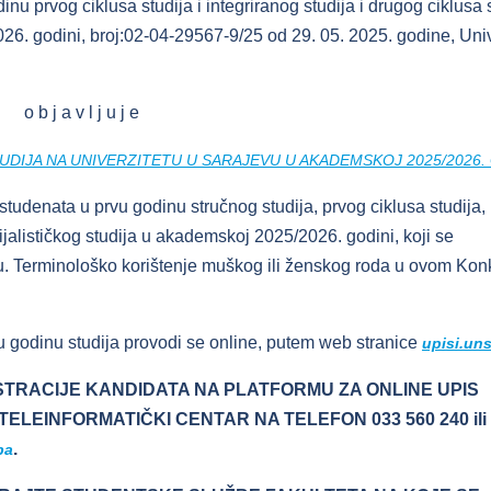
inu prvog ciklusa studija i integriranog studija i drugog ciklusa 
6. godini, broj:02-04-29567-9/25 od 29. 05. 2025. godine, Univ
o b j a v l j u j e
DIJA NA UNIVERZITETU U SARAJEVU U AKADEMSKOJ 2025/2026.
studenata u prvu godinu stručnog studija, prvog ciklusa studija,
cijalističkog studija u akademskoj 2025/2026. godini, koji se
vu. Terminološko korištenje muškog ili ženskog roda u ovom Kon
vu godinu studija provodi se online, putem web stranice
upisi.un
ISTRACIJE KANDIDATA NA PLATFORMU ZA ONLINE UPIS
LEINFORMATIČKI CENTAR NA TELEFON 033 560 240 ili 
.
ba