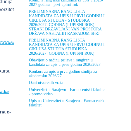
Konačna rang lista kandidata za upis u 2026-
studija
2027 godinu - prvi upisni rok
erzitet
PRELIMINARNA RANG LISTA
KANDIDATA ZA UPIS U PRVU GODINU I
CIKLUSA STUDIJA - STUDIJSKA
2026/2027. GODINA (I UPISNI ROK)
STRANI DRŽAVLJANI VAN PROSTORA
DRŽAVA NASTALIH RASPADOM SFRJ
PRELIMINARNA RANG LISTA
 GODINI
KANDIDATA ZA UPIS U PRVU GODINU I
CIKLUSA STUDIJA STUDIJSKA
2026/2027. GODINA (I UPISNI ROK)
Obavijest o načinu prijave i rangiranju
kandidata za upis u prvu godinu 2026/2027
kursu
Konkurs za upis u prvu godinu studija za
akademsku 2026/27
Dani otvorenih vrata
Univerzitet u Sarajevu - Farmaceutski fakultet
sa.ba
- promo video
Upis na Univerzitet u Sarajevu - Farmaceutski
fakultet
na e-