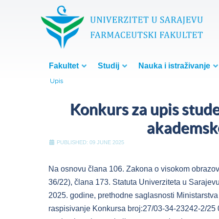
Fakultet
Studij
Nauka i istraživanje
Upis
Konkurs za upis stude
akademsko
PUBLISHED: 09 JUNE 2025
Na osnovu člana 106. Zakona o visokom obrazova
36/22), člana 173. Statuta Univerziteta u Sarajev
2025. godine, prethodne saglasnosti Ministarstv
raspisivanje Konkursa broj:27/03-34-23242-2/25 