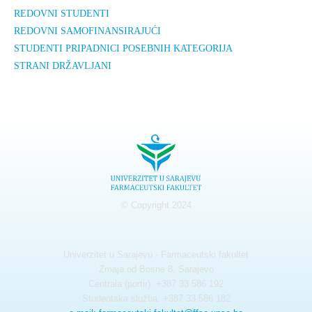
REDOVNI STUDENTI
REDOVNI SAMOFINANSIRAJUĆI
STUDENTI PRIPADNICI POSEBNIH KATEGORIJA
STRANI DRŽAVLJANI
© Copyright 2024
Univerzitet u Sarajevu - Farmaceutski fakultet
Zmaja od Bosne 8, Sarajevo
Centrala (portir): +387 33 586 192
Studentska služba: +387 33 586 182