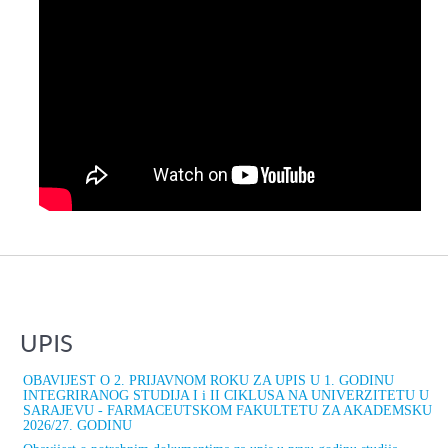
UPIS
OBAVIJEST O 2. PRIJAVNOM ROKU ZA UPIS U 1. GODINU
INTEGRIRANOG STUDIJA I i II CIKLUSA NA UNIVERZITETU U
SARAJEVU - FARMACEUTSKOM FAKULTETU ZA AKADEMSKU
2026/27. GODINU