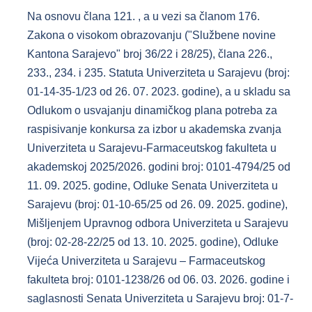
Na osnovu člana 121. , a u vezi sa članom 176.
Zakona o visokom obrazovanju ("Službene novine
Kantona Sarajevo" broj 36/22 i 28/25), člana 226.,
233., 234. i 235. Statuta Univerziteta u Sarajevu (broj:
01-14-35-1/23 od 26. 07. 2023. godine), a u skladu sa
Odlukom o usvajanju dinamičkog plana potreba za
raspisivanje konkursa za izbor u akademska zvanja
Univerziteta u Sarajevu-Farmaceutskog fakulteta u
akademskoj 2025/2026. godini broj: 0101-4794/25 od
11. 09. 2025. godine, Odluke Senata Univerziteta u
Sarajevu (broj: 01-10-65/25 od 26. 09. 2025. godine),
Mišljenjem Upravnog odbora Univerziteta u Sarajevu
(broj: 02-28-22/25 od 13. 10. 2025. godine), Odluke
Vijeća Univerziteta u Sarajevu – Farmaceutskog
fakulteta broj: 0101-1238/26 od 06. 03. 2026. godine i
saglasnosti Senata Univerziteta u Sarajevu broj: 01-7-