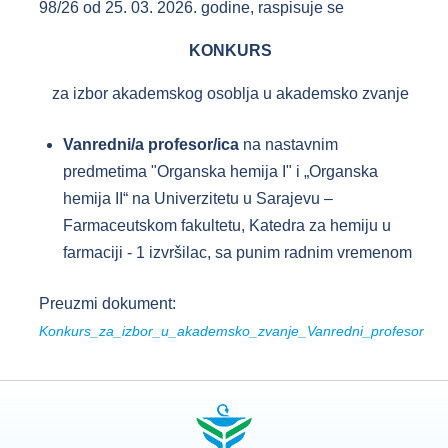
98/26 od 25. 03. 2026. godine, raspisuje se
KONKURS
za izbor akademskog osoblja u akademsko zvanje
Vanredni/a profesor/ica
na nastavnim
predmetima "Organska hemija I" i „Organska
hemija II“ na Univerzitetu u Sarajevu –
Farmaceutskom fakultetu, Katedra za hemiju u
farmaciji - 1 izvršilac, sa punim radnim vremenom
Preuzmi dokument:
Konkurs_za_izbor_u_akademsko_zvanje_Vanredni_profesor