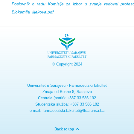
Poslovnik_o_radu_Komisije_za_izbor_u_zvanje_redovni_profeso
Biokemija_lijekova.pdf
© Copyright 2024
Univerzitet u Sarajevu - Farmaceutski fakultet
Zmaja od Bosne 8, Sarajevo
Centrala (portir): +387 33 586 192
Studentska služba: +387 33 586 182
e-mail: farmaceutski.fakultet@ffsa.unsa.ba
Back to top