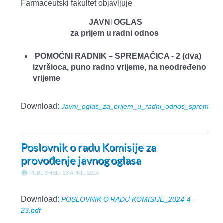
Farmaceutski fakultet objavljuje
JAVNI OGLAS
za prijem u radni odnos
POMOĆNI RADNIK – SPREMAČICA -
2 (dva)
izvršioca, puno radno vrijeme, na neodređeno
vrijeme
Download:
Javni_oglas_za_prijem_u_radni_odnos_spremacic
Poslovnik o radu Komisije za
provođenje javnog oglasa
PUBLISHED: 23 APRIL 2024
Download:
POSLOVNIK O RADU KOMISIJE_2024-4-
23.pdf