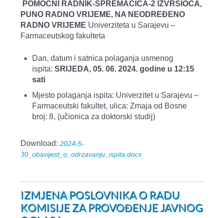
POMOĆNI RADNIK-SPREMAČICA-2 IZVRŠIOCA,
PUNO RADNO VRIJEME, NA NEODREĐENO
RADNO VRIJEME
Univerziteta u Sarajevu –
Farmaceutskog fakulteta
Dan, datum i satnica polaganja usmenog
ispita:
SRIJEDA, 05. 06. 2024. godine u 12:15
sati
Mjesto polaganja ispita: Univerzitet u Sarajevu –
Farmaceutski fakultet, ulica: Zmaja od Bosne
broj: 8, (učionica za doktorski studij)
Download:
2024-5-
30_obavijest_o_odrzavanju_ispita.docx
IZMJENA POSLOVNIKA O RADU
KOMISIJE ZA PROVOĐENJE JAVNOG