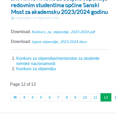
redovnim studentima općine Sanski
Most za akademsku 2023/2024 godinu
PUBLISHED: 19 FEBRUARY 2024
Download:
Konkurs_za_stipendije_2023-2024.pdf
Download:
Izjave-stipendije_2023-2024.docx
Konkurs za stipendije/mentorstvo za studente
romske nacionalnosti
Konkurs za stipendiju
Page 12 of 13
4
5
6
7
8
9
10
11
12