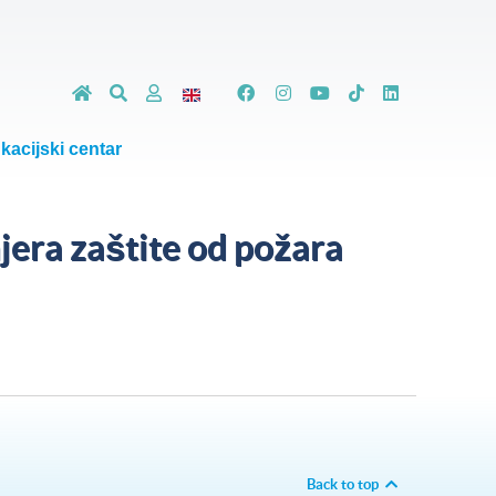
kacijski centar
era zaštite od požara
Back to top