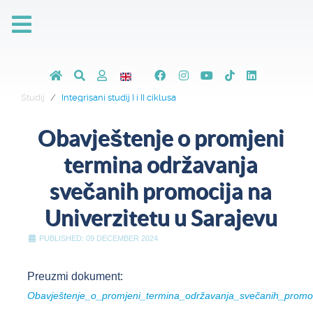
Studij
Integrisani studij I i II ciklusa
Obavještenje o promjeni
termina održavanja
svečanih promocija na
Univerzitetu u Sarajevu
PUBLISHED: 09 DECEMBER 2024
Preuzmi dokument:
Obavještenje_o_promjeni_termina_održavanja_svečanih_promoc