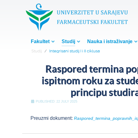
Fakultet
Studij
Nauka i istraživanje
Studij
Integrisani studij I i II ciklusa
Raspored termina po
ispitnom roku za stud
principu studi
PUBLISHED: 22 JULY 2025
Preuzmi dokument:
Raspored_termina_popravnih_is