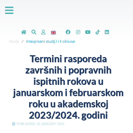
Studij
Integrisani studij I i II ciklusa
Termini rasporeda
završnih i popravnih
ispitnih rokova u
januarskom i februarskom
roku u akademskoj
2023/2024. godini
PUBLISHED: 16 JANUARY 2024