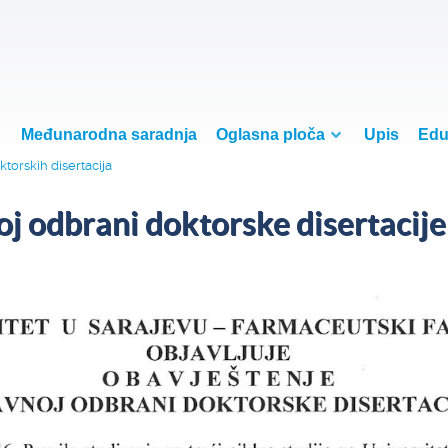
Međunarodna saradnja
Oglasna ploča
Upis
Edu
torskih disertacija
j odbrani doktorske disertacije