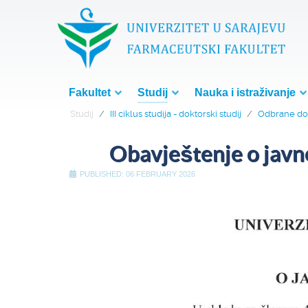
Fakultet
Studij
Nauka i istraživanje
Studij
III ciklus studija - doktorski studij
Odbrane dok
Obavještenje o javno
PUBLISHED: 06 FEBRUARY 2026