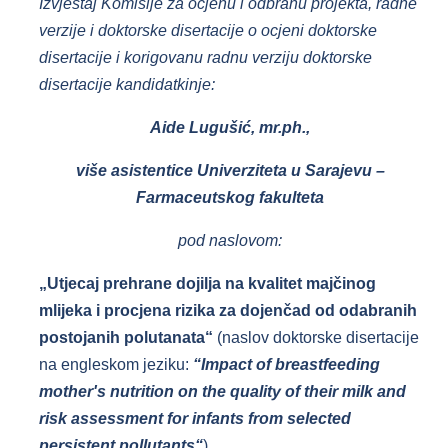
Izvještaj Komisije za ocjenu i odbranu projekta, radne
verzije i doktorske disertacije o ocjeni doktorske
disertacije i korigovanu radnu verziju doktorske
disertacije kandidatkinje:
Aide Lugušić, mr.ph.,
više asistentice Univerziteta u Sarajevu –
Farmaceutskog fakulteta
pod naslovom:
„Utjecaj prehrane dojilja na kvalitet majčinog
mlijeka i procjena rizika za dojenčad od odabranih
postojanih polutanata“
(naslov doktorske disertacije
na engleskom jeziku:
“Impact of breastfeeding
mother's nutrition on the quality of their milk and
risk assessment for infants from selected
persistent pollutants“
)