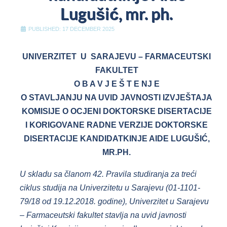
Lugušić, mr. ph.
PUBLISHED: 17 DECEMBER 2025
UNIVERZITET U SARAJEVU – FARMACEUTSKI
FAKULTET
O B A V J E Š T E NJ E
O STAVLJANJU NA UVID JAVNOSTI IZVJEŠTAJA
KOMISIJE O OCJENI DOKTORSKE DISERTACIJE
I KORIGOVANE RADNE VERZIJE DOKTORSKE
DISERTACIJE KANDIDATKINJE AIDE LUGUŠIĆ,
MR.PH.
U skladu sa članom 42. Pravila studiranja za treći
ciklus studija na Univerzitetu u Sarajevu (01-1101-
79/18 od 19.12.2018. godine), Univerzitet u Sarajevu
– Farmaceutski fakultet stavlja na uvid javnosti