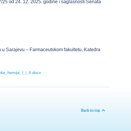
7/25 od 24. 12. 2025. godine i saglasnosti Senata
etu u Sarajevu – Farmaceutskom fakultetu, Katedra
_hemija_I_i_II.docx
Back to top