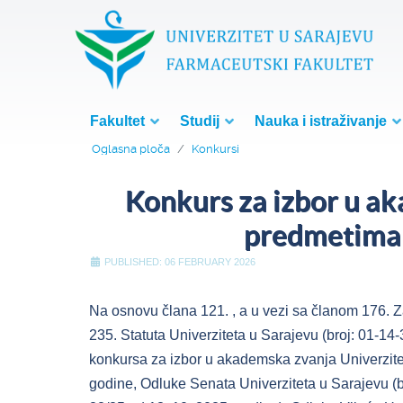
Fakultet
Studij
Nauka i istraživanje
Oglasna ploča
Konkursi
Konkurs za izbor u 
predmetima "
PUBLISHED: 06 FEBRUARY 2026
Na osnovu člana 121. , a u vezi sa članom 176. Z
235. Statuta Univerziteta u Sarajevu (broj: 01-1
konkursa za izbor u akademska zvanja Univerzite
godine, Odluke Senata Univerziteta u Sarajevu (b