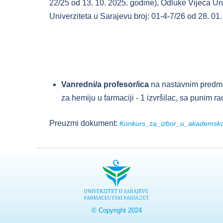
22/25 od 13. 10. 2025. godine), Odluke Vijeća Un
Univerziteta u Sarajevu broj: 01-4-7/26 od 28. 01
Vanredni/a profesor/ica
na nastavnim predmet
za hemiju u farmaciji - 1 izvršilac, sa punim
Preuzmi dokument:
Konkurs_za_izbor_u_akademsk
© Copyright 2024