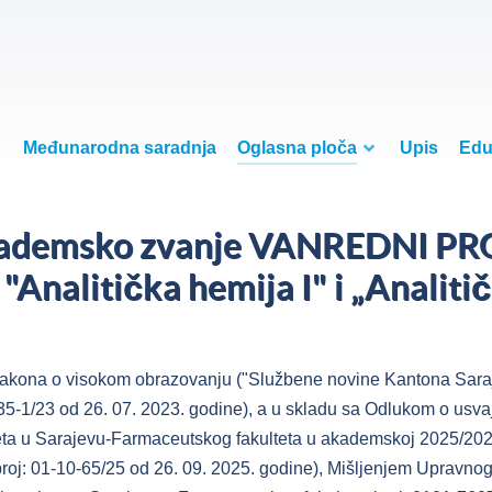
Međunarodna saradnja
Oglasna ploča
Upis
Edu
akademsko zvanje VANREDNI P
Analitička hemija I" i „Analitič
akona o visokom obrazovanju ("Službene novine Kantona Sarajevo
4-35-1/23 od 26. 07. 2023. godine), a u skladu sa Odlukom o usv
ta u Sarajevu-Farmaceutskog fakulteta u akademskoj 2025/2026.
roj: 01-10-65/25 od 26. 09. 2025. godine), Mišljenjem Upravnog 