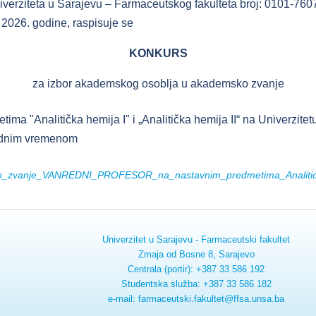
iverziteta u Sarajevu – Farmaceutskog fakulteta broj: 0101-760
. 2026. godine, raspisuje se
KONKURS
za izbor akademskog osoblja u akademsko zvanje
ima "Analitička hemija I" i „Analitička hemija II“ na Univerzit
 radnim vremenom
o_zvanje_VANREDNI_PROFESOR_na_nastavnim_predmetima_Analiticka
Univerzitet u Sarajevu - Farmaceutski fakultet
Zmaja od Bosne 8, Sarajevo
Centrala (portir): +387 33 586 192
Studentska služba: +387 33 586 182
e-mail: farmaceutski.fakultet@ffsa.unsa.ba