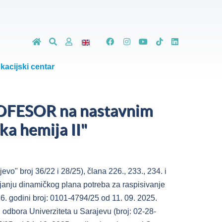
kacijski centar
ROFESOR na nastavnim
ka hemija II"
" broj 36/22 i 28/25), člana 226., 233., 234. i
ajanju dinamičkog plana potreba za raspisivanje
 godini broj: 0101-4794/25 od 11. 09. 2025.
odbora Univerziteta u Sarajevu (broj: 02-28-