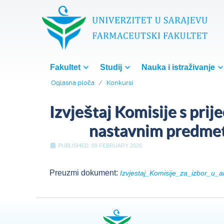
Fakultet
Studij
Nauka i istraživanje
Oglasna ploča
Konkursi
Izvještaj Komisije s pri
nastavnim predmeti
PUBLISHED: 09 FEBRUARY 2026
Preuzmi dokument:
Izvjestaj_Komisije_za_izbor_u_a