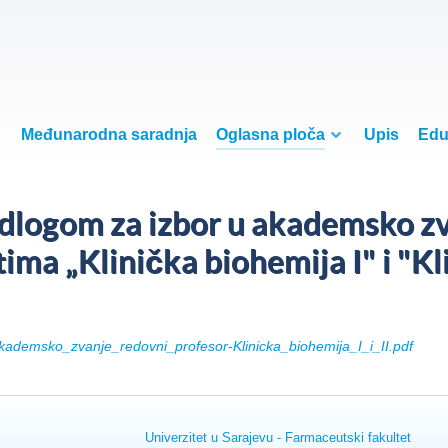
Međunarodna saradnja
Oglasna ploča
Upis
Edu
jedlogom za izbor u akademsko z
ma „Klinička biohemija I" i "Kli
kademsko_zvanje_redovni_profesor-Klinicka_biohemija_I_i_II.pdf
Univerzitet u Sarajevu - Farmaceutski fakultet