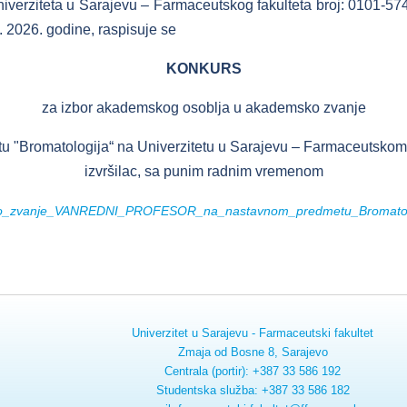
iverziteta u Sarajevu – Farmaceutskog fakulteta broj: 0101-57
. 2026. godine, raspisuje se
KONKURS
za izbor akademskog osoblja u akademsko zvanje
"Bromatologija“ na Univerzitetu u Sarajevu – Farmaceutskom fak
izvršilac, sa punim radnim vremenom
o_zvanje_VANREDNI_PROFESOR_na_nastavnom_predmetu_Bromatolo
Univerzitet u Sarajevu - Farmaceutski fakultet
Zmaja od Bosne 8, Sarajevo
Centrala (portir): +387 33 586 192
Studentska služba: +387 33 586 182