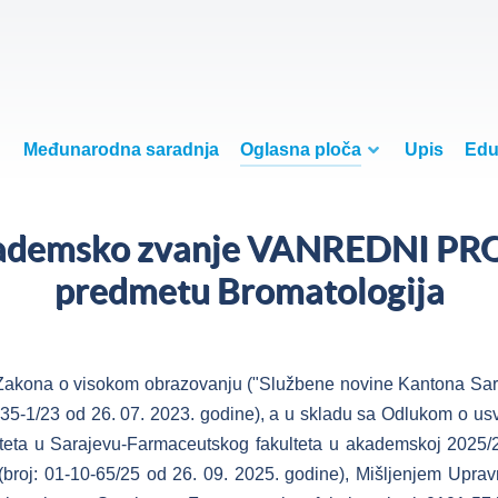
Međunarodna saradnja
Oglasna ploča
Upis
Edu
akademsko zvanje VANREDNI P
predmetu Bromatologija
Zakona o visokom obrazovanju ("Službene novine Kantona Sarajev
4-35-1/23 od 26. 07. 2023. godine), a u skladu sa Odlukom o u
teta u Sarajevu-Farmaceutskog fakulteta u akademskoj 2025/20
broj: 01-10-65/25 od 26. 09. 2025. godine), Mišljenjem Uprav