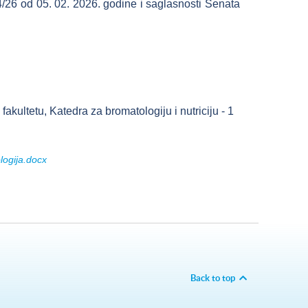
4/26 od 05. 02. 2026. godine i saglasnosti Senata
ultetu, Katedra za bromatologiju i nutriciju - 1
gija.docx
Back to top