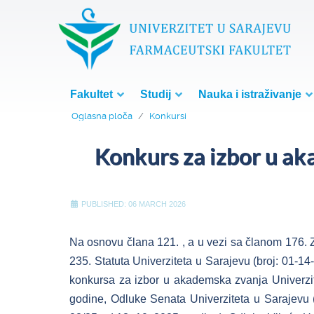
Fakultet
Studij
Nauka i istraživanje
Oglasna ploča
Konkursi
Konkurs za izbor u 
PUBLISHED: 06 MARCH 2026
Na osnovu člana 121. , a u vezi sa članom 176. 
235. Statuta Univerziteta u Sarajevu (broj: 01-1
konkursa za izbor u akademska zvanja Univerzi
godine, Odluke Senata Univerziteta u Sarajevu (