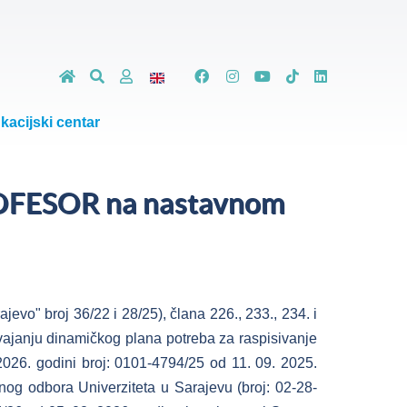
kacijski centar
ROFESOR na nastavnom
o" broj 36/22 i 28/25), člana 226., 233., 234. i
svajanju dinamičkog plana potreba za raspisivanje
26. godini broj: 0101-4794/25 od 11. 09. 2025.
nog odbora Univerziteta u Sarajevu (broj: 02-28-