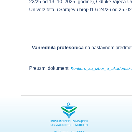
22/25 od 13. 10. 2025. godine), Odluke Vijeća Un
Univerziteta u Sarajevu broj:01-6-24/26 od 25. 02
Vanredni/a profesor/ica
na nastavnom predmetu 
Preuzmi dokument:
Konkurs_za_izbor_u_akademsk