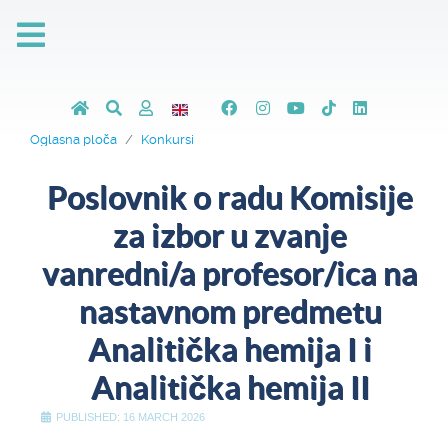
Oglasna ploča
Konkursi
Poslovnik o radu Komisije
za izbor u zvanje
vanredni/a profesor/ica na
nastavnom predmetu
Analitička hemija I i
Analitička hemija II
PUBLISHED: 16 MARCH 2026