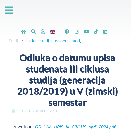
Studij
III ciklus studija - doktorski studij
Odluka o datumu upisa
studenata III ciklusa
studija (generacija
2018/2019) u V (zimski)
semestar
PUBLISHED: 01 APRIL 2024
Download:
ODLUKA_UPIS_III_CIKLUS_april_2024.pdf