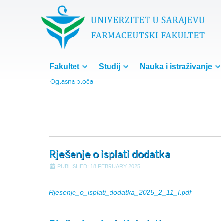
Fakultet
Studij
Nauka i istraživanje
Oglasna ploča
Rješenje o isplati dodatka
PUBLISHED: 18 FEBRUARY 2025
Rjesenje_o_isplati_dodatka_2025_2_11_I.pdf