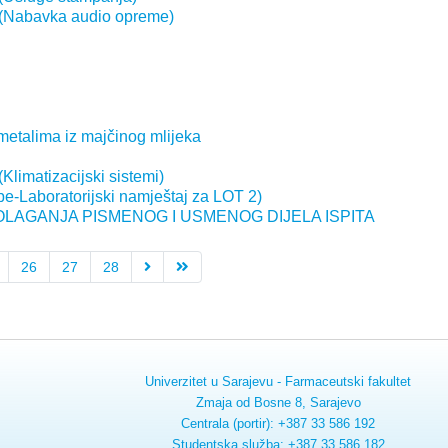
 (Nabavka audio opreme)
 metalima iz majčinog mlijeka
limatizacijski sistemi)
e-Laboratorijski namještaj za LOT 2)
OLAGANJA PISMENOG I USMENOG DIJELA ISPITA
26
27
28
Univerzitet u Sarajevu - Farmaceutski fakultet
Zmaja od Bosne 8, Sarajevo
Centrala (portir): +387 33 586 192
Studentska služba: +387 33 586 182