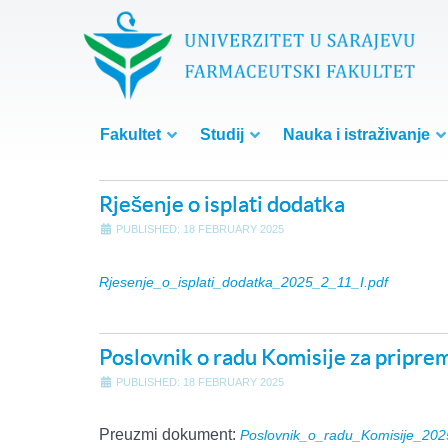
Fakultet
Studij
Nauka i istraživanje
Rješenje o isplati dodatka
PUBLISHED: 18 FEBRUARY 2025
Rjesenje_o_isplati_dodatka_2025_2_11_I.pdf
Poslovnik o radu Komisije za priprema
PUBLISHED: 18 FEBRUARY 2025
Preuzmi dokument:
Poslovnik_o_radu_Komisije_202