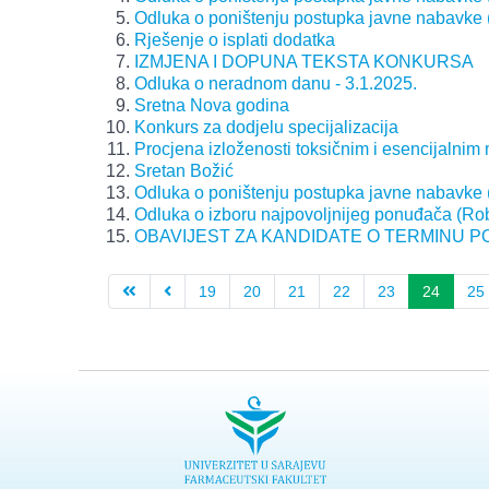
Odluka o poništenju postupka javne nabavke
Rješenje o isplati dodatka
IZMJENA I DOPUNA TEKSTA KONKURSA
Odluka o neradnom danu - 3.1.2025.
Sretna Nova godina
Konkurs za dodjelu specijalizacija
Procjena izloženosti toksičnim i esencijalnim
Sretan Božić
Odluka o poništenju postupka javne nabavke (K
Odluka o izboru najpovoljnijeg ponuđača (Rob
OBAVIJEST ZA KANDIDATE O TERMINU P
19
20
21
22
23
24
25