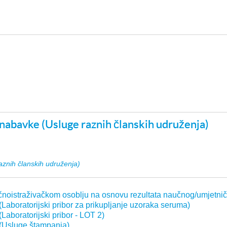
nabavke (Usluge raznih članskih udruženja)
znih članskih udruženja)
oistraživačkom osoblju na osnovu rezultata naučnog/umjetnič
aboratorijski pribor za prikupljanje uzoraka seruma)
aboratorijski pribor - LOT 2)
 (Usluge štampanja)