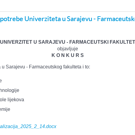
a potrebe Univerziteta u Sarajevu - Farmaceutsk
UNIVERZITET U SARAJEVU - FARMACEUTSKI FAKULTE
objavljuje
K O N K U R S
a u Sarajevu - Farmaceutskog fakulteta i to:
e
ehnologije
role lijekova
emije
alizacija_2025_2_14.docx