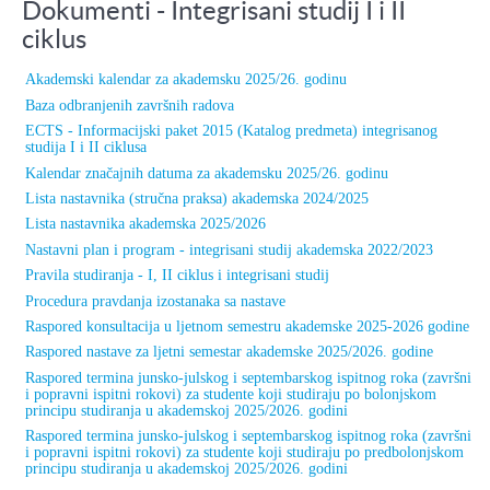
Dokumenti - Integrisani studij I i II
ciklus
Akademski kalendar za akademsku 2025/26. godinu
Baza odbranjenih završnih radova
ECTS - Informacijski paket 2015 (Katalog predmeta) integrisanog
studija I i II ciklusa
Kalendar značajnih datuma za akademsku 2025/26. godinu
Lista nastavnika (stručna praksa) akademska 2024/2025
Lista nastavnika akademska 2025/2026
Nastavni plan i program - integrisani studij akademska 2022/2023
Pravila studiranja - I, II ciklus i integrisani studij
Procedura pravdanja izostanaka sa nastave
Raspored konsultacija u ljetnom semestru akademske 2025-2026 godine
Raspored nastave za ljetni semestar akademske 2025/2026. godine
Raspored termina junsko-julskog i septembarskog ispitnog roka (završni
i popravni ispitni rokovi) za studente koji studiraju po bolonjskom
principu studiranja u akademskoj 2025/2026. godini
Raspored termina junsko-julskog i septembarskog ispitnog roka (završni
i popravni ispitni rokovi) za studente koji studiraju po predbolonjskom
principu studiranja u akademskoj 2025/2026. godini