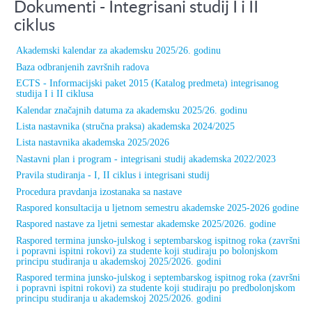
Dokumenti - Integrisani studij I i II
ciklus
Akademski kalendar za akademsku 2025/26. godinu
Baza odbranjenih završnih radova
ECTS - Informacijski paket 2015 (Katalog predmeta) integrisanog
studija I i II ciklusa
Kalendar značajnih datuma za akademsku 2025/26. godinu
Lista nastavnika (stručna praksa) akademska 2024/2025
Lista nastavnika akademska 2025/2026
Nastavni plan i program - integrisani studij akademska 2022/2023
Pravila studiranja - I, II ciklus i integrisani studij
Procedura pravdanja izostanaka sa nastave
Raspored konsultacija u ljetnom semestru akademske 2025-2026 godine
Raspored nastave za ljetni semestar akademske 2025/2026. godine
Raspored termina junsko-julskog i septembarskog ispitnog roka (završni
i popravni ispitni rokovi) za studente koji studiraju po bolonjskom
principu studiranja u akademskoj 2025/2026. godini
Raspored termina junsko-julskog i septembarskog ispitnog roka (završni
i popravni ispitni rokovi) za studente koji studiraju po predbolonjskom
principu studiranja u akademskoj 2025/2026. godini