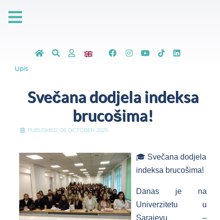
Upis
Svečana dodjela indeksa
brucošima!
PUBLISHED: 06 OCTOBER 2025
🎓 Svečana dodjela
indeksa brucošima!
Danas je na
Univerzitetu u
Sarajevu –