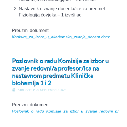
Nastavnik u zvanje docenta/ice za predmet
Fiziologija čovjeka – 1 izvršilac
Preuzmi dolument:
Konkurs_za_izbor_u_akademsko_zvanje_docent.docx
Poslovnik o radu Komisije za izbor u
zvanje redovni/a profesor/ica na
nastavnom predmetu Klinička
biohemija 1 i 2
PUBLISHED: 29 SEPTEMBER 2025
Preuzmi dokument:
Poslovnik_o_radu_Komisije_za_izbor_u_zvanje_redovni_profeso