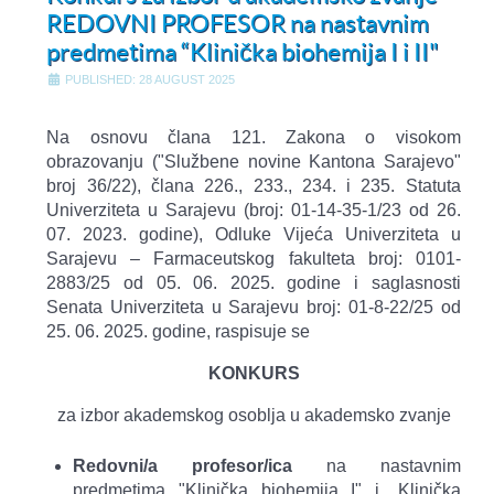
REDOVNI PROFESOR na nastavnim
predmetima “Klinička biohemija I i II"
PUBLISHED: 28 AUGUST 2025
Na osnovu člana 121. Zakona o visokom
obrazovanju ("Službene novine Kantona Sarajevo"
broj 36/22), člana 226., 233., 234. i 235. Statuta
Univerziteta u Sarajevu (broj: 01-14-35-1/23 od 26.
07. 2023. godine), Odluke Vijeća Univerziteta u
Sarajevu – Farmaceutskog fakulteta broj: 0101-
2883/25 od 05. 06. 2025. godine i saglasnosti
Senata Univerziteta u Sarajevu broj: 01-8-22/25 od
25. 06. 2025. godine, raspisuje se
KONKURS
za izbor akademskog osoblja u akademsko zvanje
Redovni/a profesor/ica
na nastavnim
predmetima "Klinička biohemija I" i „Klinička