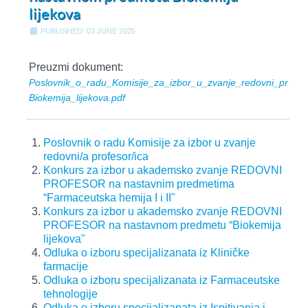
lijekova
PUBLISHED: 03 JUNE 2025
Preuzmi dokument:
Poslovnik_o_radu_Komisije_za_izbor_u_zvanje_redovni_profes
Biokemija_lijekova.pdf
Poslovnik o radu Komisije za izbor u zvanje
redovni/a profesor/ica
Konkurs za izbor u akademsko zvanje REDOVNI
PROFESOR na nastavnim predmetima
“Farmaceutska hemija I i II"
Konkurs za izbor u akademsko zvanje REDOVNI
PROFESOR na nastavnom predmetu “Biokemija
lijekova"
Odluka o izboru specijalizanata iz Kliničke
farmacije
Odluka o izboru specijalizanata iz Farmaceutske
tehnologije
Odluka o izboru specijalizanata iz Ispitivanja i