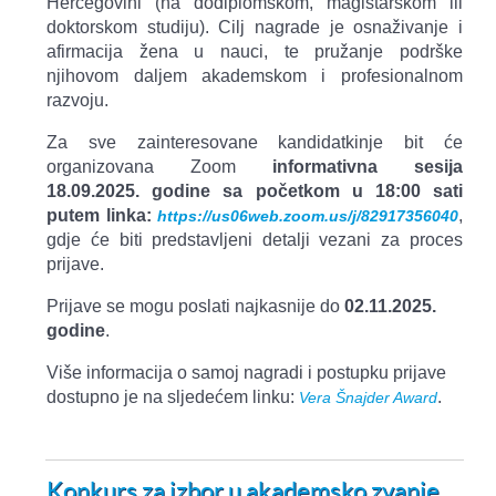
Hercegovini (na dodiplomskom, magistarskom ili
doktorskom studiju). Cilj nagrade je osnaživanje i
afirmacija žena u nauci, te pružanje podrške
njihovom daljem akademskom i profesionalnom
razvoju.
Za sve zainteresovane kandidatkinje bit će
organizovana Zoom
informativna sesija
18.09.2025. godine sa početkom u 18:00 sati
putem linka:
,
https://us06web.zoom.us/j/82917356040
gdje će biti predstavljeni detalji vezani za proces
prijave.
Prijave se mogu poslati najkasnije do
02.11.2025.
godine
.
Više informacija o samoj nagradi i postupku prijave
dostupno je na sljedećem linku:
.
Vera Šnajder Award
Konkurs za izbor u akademsko zvanje