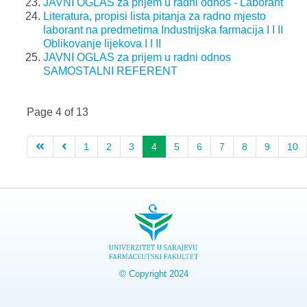
JAVNI OGLAS za prijem u radni odnos - Laborant
Literatura, propisi lista pitanja za radno mjesto
laborant na predmetima Industrijska farmacija I I II
Oblikovanje lijekova I I II
JAVNI OGLAS za prijem u radni odnos
SAMOSTALNI REFERENT
Page 4 of 13
1
2
3
4
5
6
7
8
9
10
© Copyright 2024