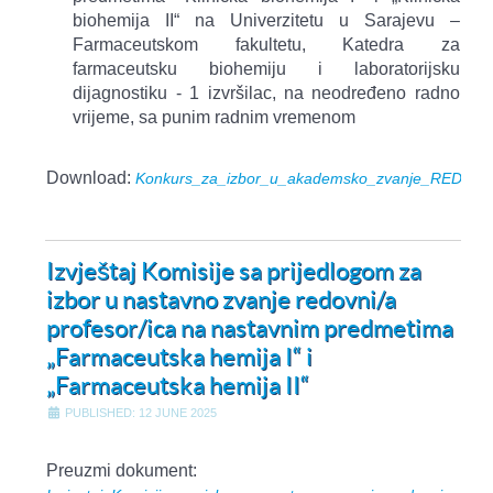
biohemija II“ na Univerzitetu u Sarajevu –
Farmaceutskom fakultetu, Katedra za
farmaceutsku biohemiju i laboratorijsku
dijagnostiku - 1 izvršilac, na neodređeno radno
vrijeme, sa punim radnim vremenom
Download:
Konkurs_za_izbor_u_akademsko_zvanje_REDOVNI
Izvještaj Komisije sa prijedlogom za
izbor u nastavno zvanje redovni/a
profesor/ica na nastavnim predmetima
„Farmaceutska hemija I“ i
„Farmaceutska hemija II“
PUBLISHED: 12 JUNE 2025
Preuzmi dokument: