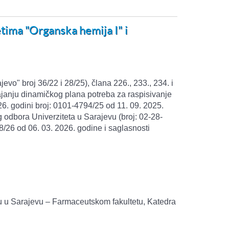
tima "Organska hemija I" i
o" broj 36/22 i 28/25), člana 226., 233., 234. i
vajanju dinamičkog plana potreba za raspisivanje
. godini broj: 0101-4794/25 od 11. 09. 2025.
 odbora Univerziteta u Sarajevu (broj: 02-28-
/26 od 06. 03. 2026. godine i saglasnosti
u u Sarajevu – Farmaceutskom fakultetu, Katedra