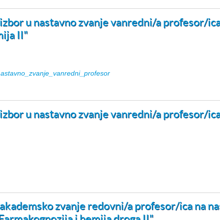
a izbor u nastavno zvanje vanredni/a profesor/
ja II"
nastavno_zvanje_vanredni_profesor
a izbor u nastavno zvanje vanredni/a profesor/
u akademsko zvanje redovni/a profesor/ica na 
"Farmakognozija i hemija droga II"