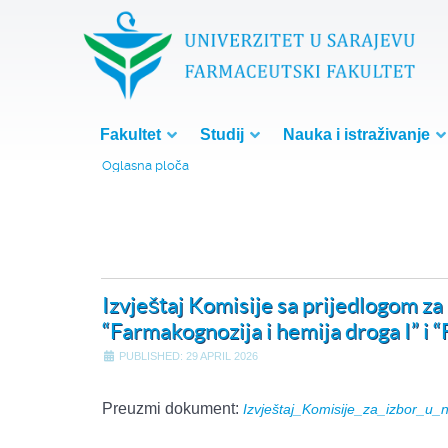
Fakultet
Studij
Nauka i istraživanje
Oglasna ploča
Izvještaj Komisije sa prijedlogom z
“Farmakognozija i hemija droga I” i 
PUBLISHED: 29 APRIL 2026
Preuzmi dokument:
Izvještaj_Komisije_za_izbor_u_