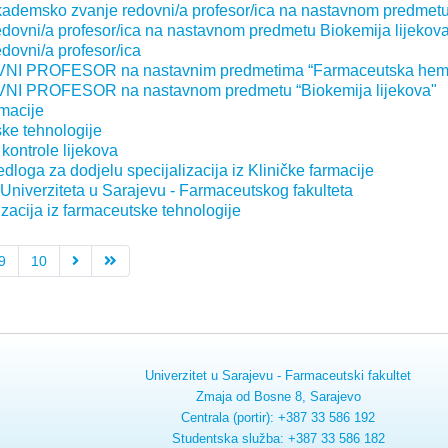
 akademsko zvanje redovni/a profesor/ica na nastavnom predmetu
redovni/a profesor/ica na nastavnom predmetu Biokemija lijekov
dovni/a profesor/ica
NI PROFESOR na nastavnim predmetima “Farmaceutska hemija 
VNI PROFESOR na nastavnom predmetu “Biokemija lijekova"
rmacije
ske tehnologije
 kontrole lijekova
dloga za dodjelu specijalizacija iz Kliničke farmacije
 Univerziteta u Sarajevu - Farmaceutskog fakulteta
izacija iz farmaceutske tehnologije
9
10
Univerzitet u Sarajevu - Farmaceutski fakultet
Zmaja od Bosne 8, Sarajevo
Centrala (portir): +387 33 586 192
Studentska služba: +387 33 586 182