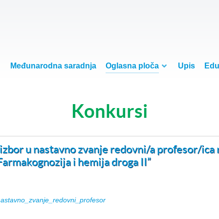
Međunarodna saradnja
Oglasna ploča
Upis
Edu
Konkursi
a izbor u nastavno zvanje redovni/a profesor/ic
“Farmakognozija i hemija droga II”
nastavno_zvanje_redovni_profesor