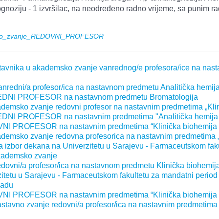
gnoziju - 1 izvršilac, na neodređeno radno vrijeme, sa punim
sko_zvanje_REDOVNI_PROFESOR
stavnika u akademsko zvanje vanrednog/e profesora/ice na nasta
nredni/a profesor/ica na nastavnom predmetu Analitička hemija I
REDNI PROFESOR na nastavnom predmetu Bromatologija
kademsko zvanje redovni profesor na nastavnim predmetima „Klinič
NI PROFESOR na nastavnim predmetima "Analitička hemija I" i
I PROFESOR na nastavnim predmetima “Klinička biohemija I i
kademsko zvanje redovna profesorica na nastavnim predmetima „Kl
 dekana na Univerzitetu u Sarajevu - Farmaceutskom fakult
kademsko zvanje
edovni/a profesor/ica na nastavnom predmetu Klinička biohemija
etu u Sarajevu - Farmaceutskom fakultetu za mandatni period
radu
I PROFESOR na nastavnim predmetima “Klinička biohemija I i
 nastavno zvanje redovni/a profesor/ica na nastavnim predmetim