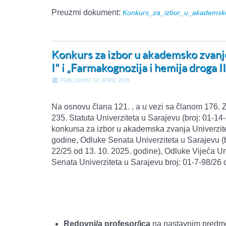
Preuzmi dokument:
Konkurs_za_izbor_u_akademsko
Konkurs za izbor u akademsko zvanj
I" i „Farmakognozija i hemija droga II
PUBLISHED: 01 APRIL 2026
Na osnovu člana 121. , a u vezi sa članom 176. 
235. Statuta Univerziteta u Sarajevu (broj: 01-1
konkursa za izbor u akademska zvanja Univerzit
godine, Odluke Senata Univerziteta u Sarajevu (b
22/25 od 13. 10. 2025. godine), Odluke Vijeća U
Senata Univerziteta u Sarajevu broj: 01-7-98/26 
Redovni/a profesor/ica
na nastavnim predmet