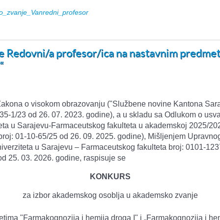
_zvanje_Vanredni_profesor
e Redovni/a profesor/ica na nastavnim predmet
“
Zakona o visokom obrazovanju ("Službene novine Kantona Sarajev
4-35-1/23 od 26. 07. 2023. godine), a u skladu sa Odlukom o us
eta u Sarajevu-Farmaceutskog fakulteta u akademskoj 2025/2026
roj: 01-10-65/25 od 26. 09. 2025. godine), Mišljenjem Upravnog
niverziteta u Sarajevu – Farmaceutskog fakulteta broj: 0101-12
od 25. 03. 2026. godine, raspisuje se
KONKURS
za izbor akademskog osoblja u akademsko zvanje
ima "Farmakognozija i hemija droga I" i „Farmakognozija i hemi