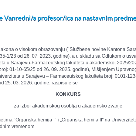
e Vanredni/a profesor/ica na nastavnim predme
Zakona o visokom obrazovanju ("Službene novine Kantona Sarajev
4-35-1/23 od 26. 07. 2023. godine), a u skladu sa Odlukom o us
eta u Sarajevu-Farmaceutskog fakulteta u akademskoj 2025/2026
roj: 01-10-65/25 od 26. 09. 2025. godine), Mišljenjem Upravnog
iverziteta u Sarajevu – Farmaceutskog fakulteta broj: 0101-1238
od 25. 03. 2026. godine, raspisuje se
KONKURS
za izbor akademskog osoblja u akademsko zvanje
tima "Organska hemija I" i „Organska hemija II“ na Univerzitet
 radnim vremenom